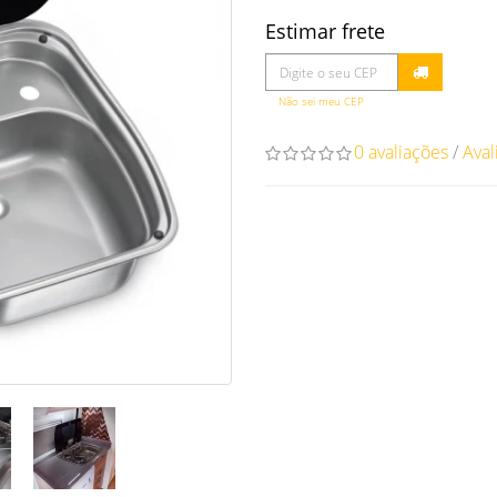
Estimar frete
Não sei meu CEP
0 avaliações
/
Aval