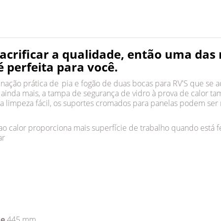
acrificar a qualidade, então uma da
é perfeita para você.
ão prática de pia e fogão de duas bocas para RV'S que se ad
 ainda mais, a tampa de segurança de vidro à prova de calor 
a limpeza fácil, os suportes cromados para panelas podem ser 
ao calor proporciona mais superfície de trabalho quando está 
ar
de
445 mm