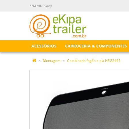
BEM-VINDO(A)!
ACESSÓRIOS
CARROCERIA & COMPONENTES
Montagem
Combinado fogão e pia HSG2445