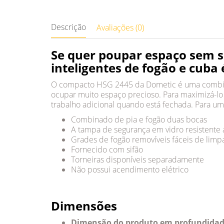
Descrição
Avaliações (0)
Se quer poupar espaço sem s
inteligentes de fogão e cuba 
O compacto HSG 2445 da Dometic é uma combinaç
ocupar muito espaço precioso. Para maximizá-lo
trabalho adicional quando está fechada. Para um
Combinado de pia e fogão duas bocas
A tampa de segurança em vidro resistente 
Grades de fogão removíveis fáceis de limp
Fornecido com sifão
Torneiras disponíveis separadamente
Não possui acendimento elétrico
Dimensões
Dimensão do produto em profundida