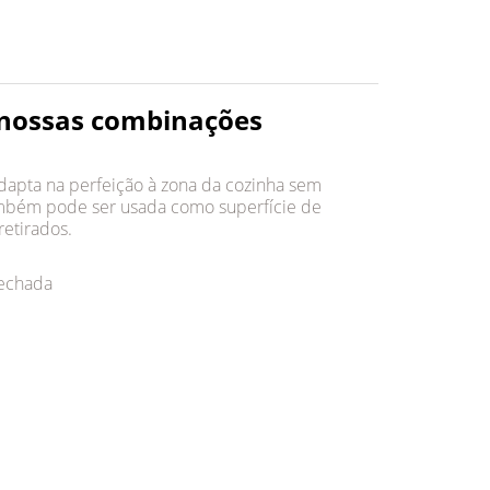
s nossas combinações
apta na perfeição à zona da cozinha sem
também pode ser usada como superfície de
retirados.
fechada