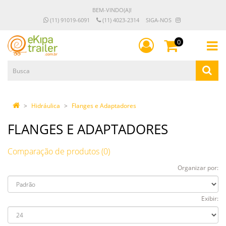
BEM-VINDO(A)!
(11) 91019-6091
(11) 4023-2314
SIGA-NOS
0
Hidráulica
Flanges e Adaptadores
FLANGES E ADAPTADORES
Comparação de produtos (0)
Organizar por:
Exibir: