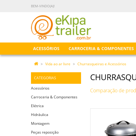
BEM-VINDO(A)!
ACESSÓRIOS
CARROCERIA & COMPONENTES
Vida ao ar livre
Churrasqueiras e Acessórios
CHURRASQUE
CATEGORIAS
Acessórios
Comparação de produ
Carroceria & Componentes
Elétrica
Hidráulica
Montagem
Peças reposição