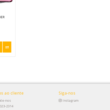
KER
os ao cliente
Siga-nos
te-nos
Instagram
023-2314