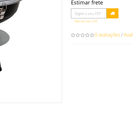
Estimar frete
Não sei meu CEP
0 avaliações
/
Aval