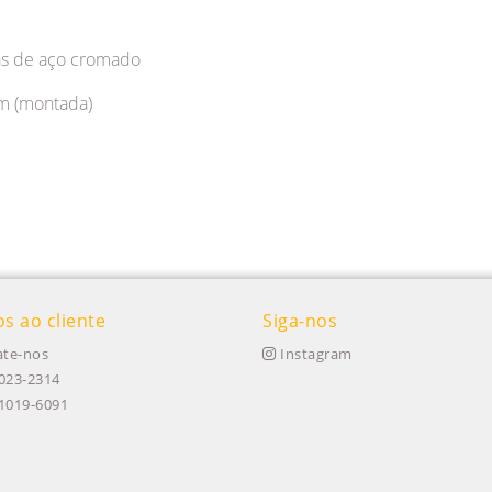
nas de aço cromado
cm (montada)
os ao cliente
Siga-nos
te-nos
Instagram
023-2314
91019-6091