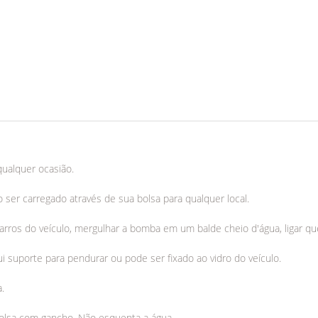
qualquer ocasião.
ser carregado através de sua bolsa para qualquer local.
arros do veículo, mergulhar a bomba em um balde cheio d'água, ligar que
suporte para pendurar ou pode ser fixado ao vidro do veículo.
.
olsa com gancho. Não esquenta a água.