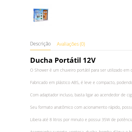
Descrição
Avaliações (0)
Ducha Portátil 12V
O Shower é um chuveiro portátil para ser utilizado em 
Fabricado em plástico ABS, é leve e compacto, podendo 
Com adaptador incluso, basta ligar ao acendedor de cig
Seu formato anatômico com acionamento rápido, possui 
Libera até 8 litros por minuto e possui 35W de potência
Acompanha suporte, ventosa, ducha, bomba d’água e b