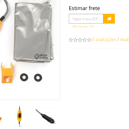
Estimar frete
Não sei meu CEP
0 avaliações
/
Aval