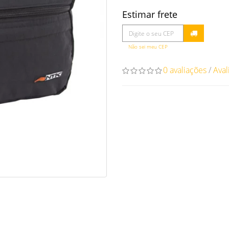
Estimar frete
Não sei meu CEP
0 avaliações
/
Aval