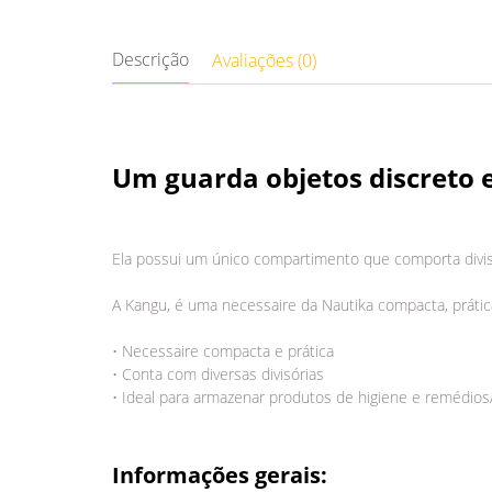
Descrição
Avaliações (0)
Um guarda objetos discreto e
Ela possui um único compartimento que comporta divisó
A Kangu, é uma necessaire da Nautika compacta, prática
• Necessaire compacta e prática
• Conta com diversas divisórias
• Ideal para armazenar produtos de higiene e remédio
Informações gerais: