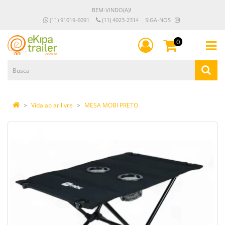
BEM-VINDO(A)!
(11) 91019-6091
(11) 4023-2314
SIGA-NOS
0
Vida ao ar livre
MESA MOBI PRETO