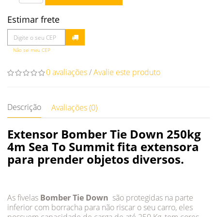
Estimar frete
Não sei meu CEP
0 avaliações
/
Avalie este produto
Descrição
Avaliações (0)
Extensor Bomber Tie Down 250kg
4m Sea To Summit fita extensora
para prender objetos diversos.
As fivelas
Bomber Tie Down
são protegidas na parte
inferior com borracha para não riscar o seu carro, eles