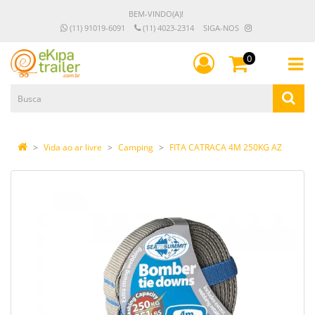
BEM-VINDO(A)!
(11) 91019-6091
(11) 4023-2314
SIGA-NOS
0
Vida ao ar livre
Camping
FITA CATRACA 4M 250KG AZ