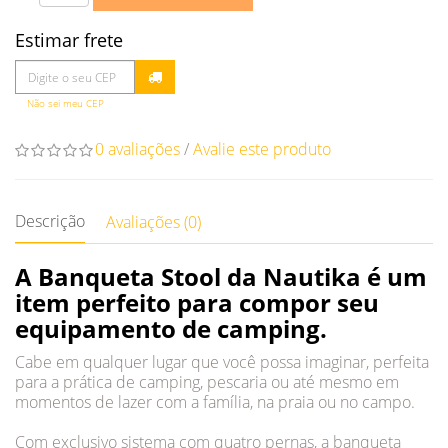
Estimar frete
Não sei meu CEP
0 avaliações
/
Avalie este produto
Descrição
Avaliações (0)
A Banqueta Stool da Nautika é um
item perfeito para compor seu
equipamento de camping.
Cabe em qualquer lugar que você possa imaginar, perfeita
para a prática de camping, pescaria ou até mesmo em
momentos de lazer com a família, na praia ou no campo.
Com exclusivo sistema com quatro pernas, a banqueta