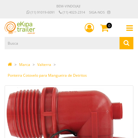
BEM-VINDO(A)!
(11) 91019-6091
(11) 4023-2314
SIGA-NOS
0
Marca
Valterra
Ponteira Cotovelo para Mangueira de Detritos