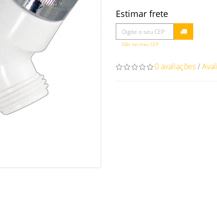
Estimar frete
Não sei meu CEP
0 avaliações
/
Aval