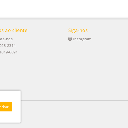
os ao cliente
Siga-nos
te-nos
Instagram
023-2314
91019-6091
Fechar
 020