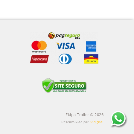
Ekipa Trailer © 2026
Desenvolvido por
88digital