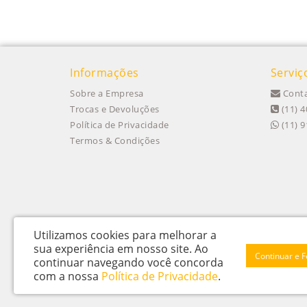
Informações
Serviç
Sobre a Empresa
Conta
Trocas e Devoluções
(11) 4
Política de Privacidade
(11) 
Termos & Condições
Utilizamos cookies para melhorar a
sua experiência em nosso site.
Ao
Continuar e 
continuar navegando você concorda
Itu Trailers Ltda - CNPJ: 62.043.518/0001-60
com a nossa
Política de Privacidade
.
Av Jose de Oliveira, n 145 - Jardim Oliveira - Itu – SP - CEP 13312