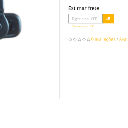
Estimar frete
Não sei meu CEP
0 avaliações
/
Aval