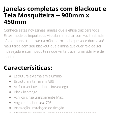
Janelas completas com Blackout e
Tela Mosquiteira -- 900mm x
450mm
Conheça estas novíssimas janelas que a eKipa traz para você!
Estes modelos importados vão abrir e fechar com você estrada
afora e nunca te deixar na mão, permitindo que você durma até
mais tarde com seu blackout que elimina qualquer raio de sol
indesejado e sua mosquiteira que vai te trazer uma vida livre de
insetos.
Caracterísiticas:
Estrutura externa em alumínio
Estrutura interna em ABS
Acrílico anti-uv e duplo linear/cego
Black liso/cego
Acrílico cinza transparente Max.
Ângulo de abertura: 70º
Instalação: instalação de fixação