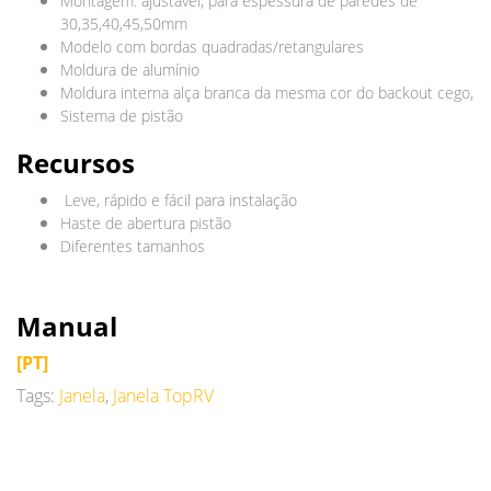
Montagem: ajustável, para espessura de paredes de
30,35,40,45,50mm
Modelo com bordas quadradas/retangulares
Moldura de alumínio
Moldura interna alça branca da mesma cor do backout cego,
Sistema de pistão
Recursos
Leve, rápido e fácil para instalação
Haste de abertura pistão
Diferentes tamanhos
Manual
[PT]
Tags:
Janela
,
Janela TopRV