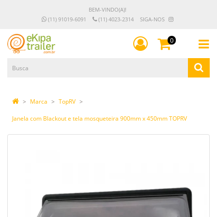
BEM-VINDO(A)!
(11) 91019-6091
(11) 4023-2314
SIGA-NOS
0
Marca
TopRV
Janela com Blackout e tela mosqueteira 900mm x 450mm TOPRV