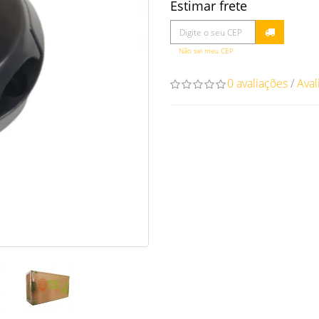
Estimar frete
Não sei meu CEP
0 avaliações
/
Aval