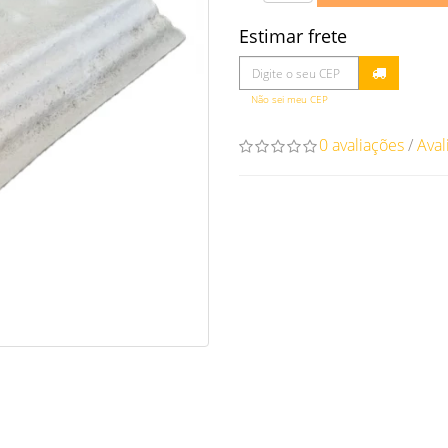
Estimar frete
Não sei meu CEP
0 avaliações
/
Aval