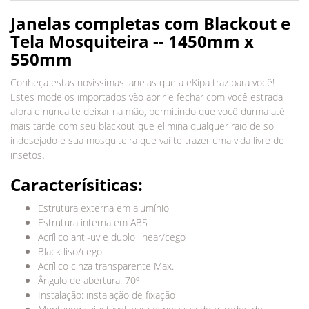
Janelas completas com Blackout e
Tela Mosquiteira -- 1450mm x
550mm
Conheça estas novíssimas janelas que a eKipa traz para você!
Estes modelos importados vão abrir e fechar com você estrada
afora e nunca te deixar na mão, permitindo que você durma até
mais tarde com seu blackout que elimina qualquer raio de sol
indesejado e sua mosquiteira que vai te trazer uma vida livre de
.
insetos
Caracterísiticas:
Estrutura externa em alumínio
Estrutura interna em ABS
Acrílico anti-uv e duplo linear/cego
Black liso/cego
Acrílico cinza transparente Max.
Ângulo de abertura: 70º
Instalação: instalação de fixação