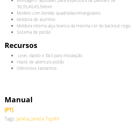
Montagem: ajustável, para espessura de paredes de
30,35,40,45,50mm
Modelo com bordas quadradas/retangulares
Moldura de alumínio
Moldura interna alça branca da mesma cor do backout cego,
Sistema de pistão
Recursos
Leve, rápido e fácil para instalação
Haste de abertura pistão
Diferentes tamanhos
Manual
[PT]
Tags:
Janela
,
Janela TopRV