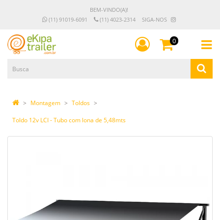
BEM-VINDO(A)!
(11) 91019-6091
(11) 4023-2314
SIGA-NOS
0
Montagem
Toldos
Toldo 12v LCI - Tubo com lona de 5,48mts