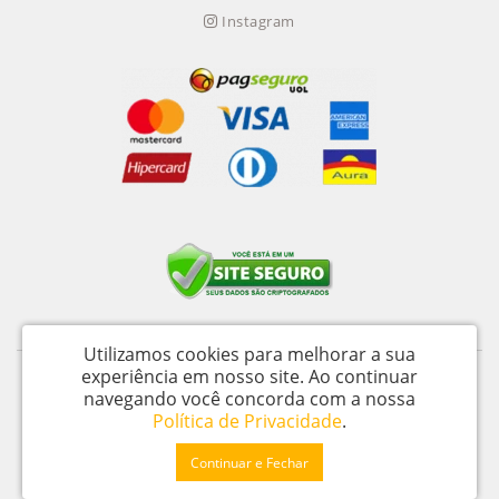
Instagram
Utilizamos cookies para melhorar a sua
experiência em nosso site.
Ao continuar
Itu Trailers Ltda - CNPJ: 62.043.518/0001-60
navegando você concorda com a nossa
Av Jose de Oliveira, n 145 - Jardim Oliveira - Itu – SP - CEP 13312 020
Política de Privacidade
.
Ekipa Trailer © 2026
Continuar e Fechar
Desenvolvido por
88digital