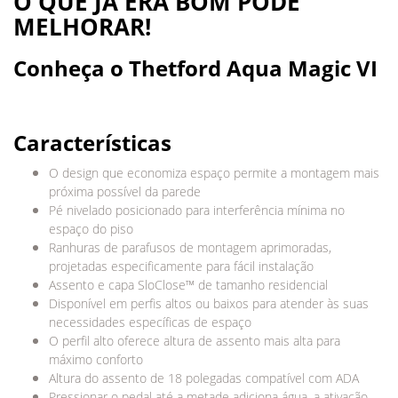
O QUE JÁ ERA BOM PODE
MELHORAR!
Conheça o Thetford Aqua Magic VI
Características
O design que economiza espaço permite a montagem mais
próxima possível da parede
Pé nivelado posicionado para interferência mínima no
espaço do piso
Ranhuras de parafusos de montagem aprimoradas,
projetadas especificamente para fácil instalação
Assento e capa SloClose™ de tamanho residencial
Disponível em perfis altos ou baixos para atender às suas
necessidades específicas de espaço
O perfil alto oferece altura de assento mais alta para
máximo conforto
Altura do assento de 18 polegadas compatível com ADA
Pressionar o pedal até a metade adiciona água, a ativação