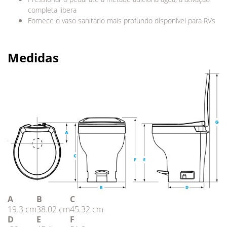
completa libera
Fornece o vaso sanitário mais profundo disponível para RVs
Medidas
A
B
C
19.3 cm
38.02 cm
45.32 cm
D
E
F