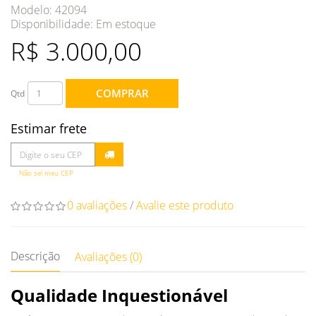
Modelo: 42094
Disponibilidade:
Em estoque
R$ 3.000,00
COMPRAR
Qtd
Estimar frete
Não sei meu CEP
0 avaliações
/
Avalie este produto
Descrição
Avaliações (0)
Qualidade Inquestionável