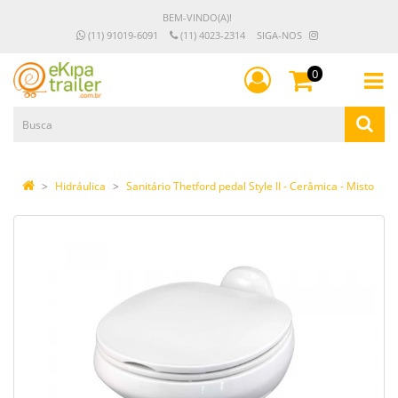
BEM-VINDO(A)!
(11) 91019-6091
(11) 4023-2314
SIGA-NOS
0
Hidráulica
Sanitário Thetford pedal Style II - Cerâmica - Misto