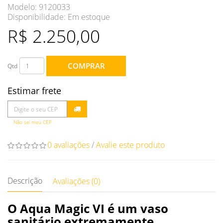
Modelo: 9120033
Disponibilidade:
Em estoque
R$ 2.250,00
COMPRAR
Qtd
Estimar frete
Não sei meu CEP
0 avaliações
/
Avalie este produto
Descrição
Avaliações (0)
O Aqua Magic VI é um vaso
sanitário extremamente