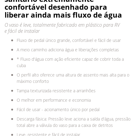
confortável desenhado para
liberar ainda mais fluxo de água
O vaso é leve, totalmente fabricado em plástico para RV
e fácil de instalar
Fluxo de pedal único grande, confortável e fácil de usar
A meio caminho adiciona água e liberações completas
* Fluxo d'água com ação eficiente capaz de cobrir toda a
cuba
O perfil alto oferece uma altura de assento mais alta para o
máximo conforto
Tampa texturizada resistente a arranhões
O melhor em performance e economia
Fácil de usar - acionamento único por pedal
Descarga fásica: Pressão leve aciona a saída d'água, pressão
total abre a válvula do vaso para a caixa de detritos
Leve, resistente e fácil de instalar