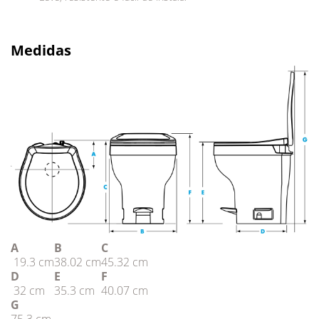
Medidas
A
B
C
19.3 cm
38.02 cm
45.32 cm
D
E
F
32 cm
35.3 cm
40.07 cm
G