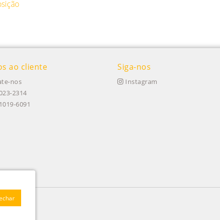
osição
os ao cliente
Siga-nos
te-nos
Instagram
023-2314
91019-6091
Fechar
 020