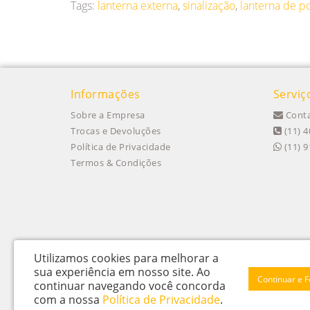
Tags:
lanterna externa
,
sinalização
,
lanterna de p
Informações
Serviç
Sobre a Empresa
Conta
Trocas e Devoluções
(11) 4
Política de Privacidade
(11) 
Termos & Condições
Utilizamos cookies para melhorar a
sua experiência em nosso site.
Ao
Continuar e 
continuar navegando você concorda
Itu Trailers Ltda - CNPJ: 62.043.518/0001-60
com a nossa
Política de Privacidade
.
Av Jose de Oliveira, n 145 - Jardim Oliveira - Itu – SP - CEP 13312