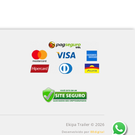
Ekipa Trailer © 2026
Desenvolvido por
88digital