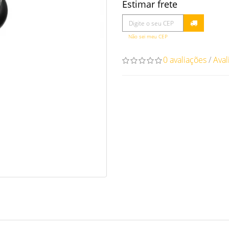
Estimar frete
Não sei meu CEP
0 avaliações
/
Aval