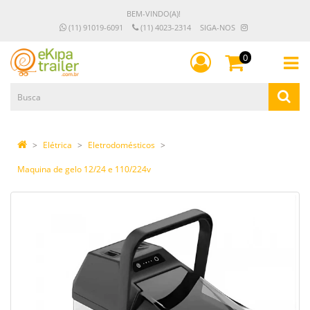
BEM-VINDO(A)!
(11) 91019-6091
(11) 4023-2314
SIGA-NOS
0
Elétrica
Eletrodomésticos
Maquina de gelo 12/24 e 110/224v