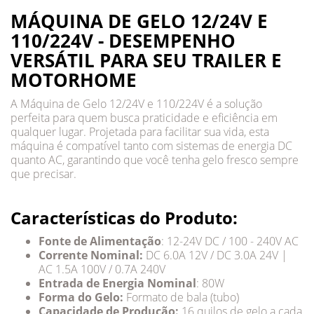
MÁQUINA DE GELO 12/24V E
110/224V - DESEMPENHO
VERSÁTIL PARA SEU TRAILER E
MOTORHOME
A Máquina de Gelo 12/24V e 110/224V é a solução
perfeita para quem busca praticidade e eficiência em
qualquer lugar. Projetada para facilitar sua vida, esta
máquina é compatível tanto com sistemas de energia DC
quanto AC, garantindo que você tenha gelo fresco sempre
que precisar.
Características do Produto:
Fonte de Alimentação
: 12-24V DC / 100 - 240V AC
Corrente Nominal:
DC 6.0A 12V / DC 3.0A 24V |
AC 1.5A 100V / 0.7A 240V
Entrada de Energia Nominal
: 80W
Forma do Gelo:
Formato de bala (tubo)
Capacidade de Produção:
16 quilos de gelo a cada