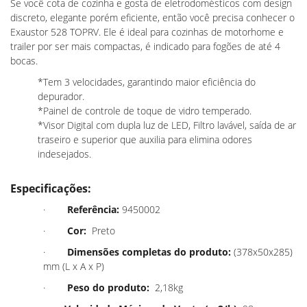
Se você cota de cozinha e gosta de eletrodomésticos com design
discreto, elegante porém eficiente, então você precisa conhecer o
Exaustor 528 TOPRV. Ele é ideal para cozinhas de motorhome e
trailer por ser mais compactas, é indicado para fogões de até 4
bocas.
*Tem 3 velocidades, garantindo maior eficiência do
depurador.
*Painel de controle de toque de vidro temperado.
*Visor Digital com dupla luz de LED, Filtro lavável, saída de ar
traseiro e superior que auxilia para elimina odores
indesejados.
Especificações:
·
Referência:
9450002
·
Cor:
Preto
·
Dimensões completas do produto:
(378x50x285)
mm (L x A x P)
·
Peso do produto:
2,18kg