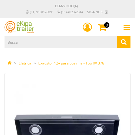
BEM-VINDO(A)!
(11) 91019-6091
(11) 4023-2314
SIGA-NOS
0
Elétrica
Exaustor 12v para cozinha - Top RV 378