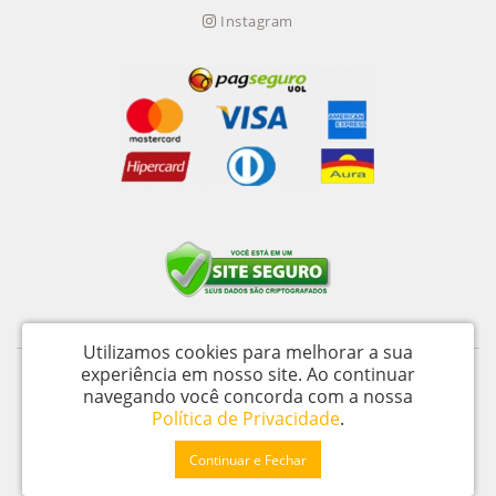
Instagram
Utilizamos cookies para melhorar a sua
experiência em nosso site.
Ao continuar
Itu Trailers Ltda - CNPJ: 62.043.518/0001-60
navegando você concorda com a nossa
Av Jose de Oliveira, n 145 - Jardim Oliveira - Itu – SP - CEP 13312 020
Política de Privacidade
.
Ekipa Trailer © 2026
Continuar e Fechar
Desenvolvido por
88digital