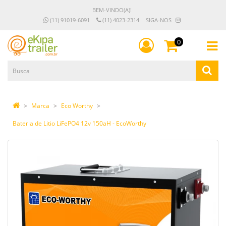
BEM-VINDO(A)!
(11) 91019-6091
(11) 4023-2314
SIGA-NOS
0
Marca
Eco Worthy
Bateria de Litio LiFePO4 12v 150aH - EcoWorthy