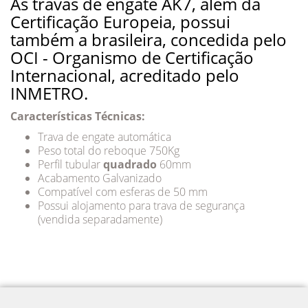
As travas de engate AK7, além da
Certificação Europeia, possui
também a brasileira, concedida pelo
OCI - Organismo de Certificação
Internacional, acreditado pelo
INMETRO.
Características Técnicas:
Trava de engate automática
Peso total do reboque 750Kg
Perfil tubular
quadrado
60mm
Acabamento Galvanizado
Compatível com esferas de 50 mm
Possui alojamento para trava de segurança
(vendida separadamente)