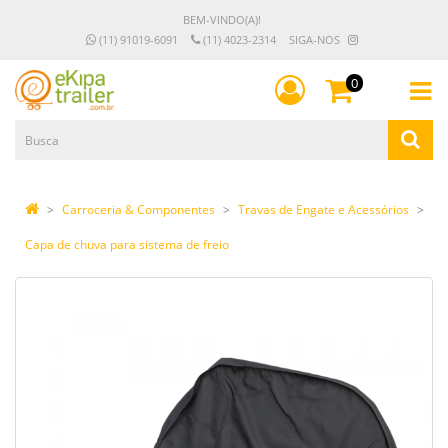
BEM-VINDO(A)!
(11) 91019-6091
(11) 4023-2314
SIGA-NOS
0
Carroceria & Componentes
Travas de Engate e Acessórios
Capa de chuva para sistema de freio