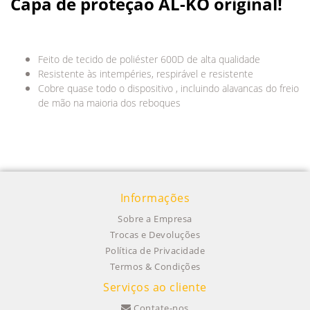
Capa de proteção AL-KO original!
Feito de tecido de poliéster 600D de alta qualidade
Resistente às intempéries, respirável e resistente
Cobre quase todo o dispositivo , incluindo alavancas do freio
de mão na maioria dos reboques
Informações
Sobre a Empresa
Trocas e Devoluções
Política de Privacidade
Termos & Condições
Serviços ao cliente
Contate-nos