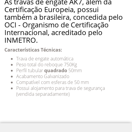
As travas de engate AK7, além da
Certificação Europeia, possui
também a brasileira, concedida pelo
OCI - Organismo de Certificação
Internacional, acreditado pelo
INMETRO.
Características Técnicas:
Trava de engate automática
Peso total do reboque 750Kg
Perfil tubular
quadrado
50mm
Acabamento Galvanizado
Compatível com esferas de 50 mm
Possui alojamento para trava de segurança
(vendida separadamente)