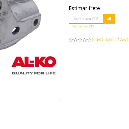
Estimar frete
Não sei meu CEP
0 avaliações
/
Aval