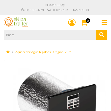
BEM-VINDO(A)!
(11) 91019-6091
(11) 4023-2314
SIGA-NOS
0
Aquecedor Agua 6 galões - Original 2021