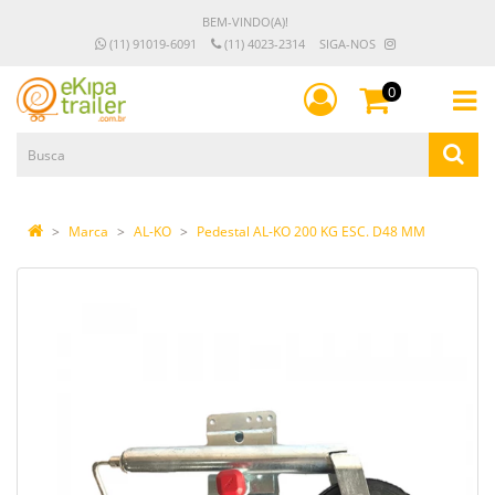
BEM-VINDO(A)!
(11) 91019-6091
(11) 4023-2314
SIGA-NOS
0
Marca
AL-KO
Pedestal AL-KO 200 KG ESC. D48 MM