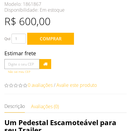
Modelo: 1861867
Disponibilidade:
Em estoque
R$ 600,00
COMPRAR
Qtd
Estimar frete
Não sei meu CEP
0 avaliações
/
Avalie este produto
Descrição
Avaliações (0)
Um Pedestal Escamoteável para
seu Trailer