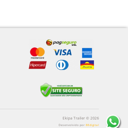
Ekipa Trailer © 2026
Desenvolvido por
88digital