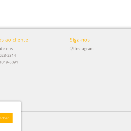
os ao cliente
Siga-nos
te-nos
Instagram
023-2314
91019-6091
Fechar
 020