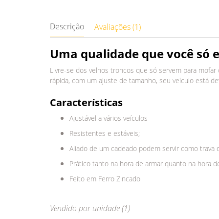
Descrição
Avaliações (1)
Uma qualidade que você só 
Livre-se dos velhos troncos que só servem para mofar
rápida, com um ajuste de tamanho, seu veículo está de
Características
Ajustável a vários veículos
Resistentes e estáveis;
Aliado de um cadeado podem servir como trava 
Prático tanto na hora de armar quanto na hora d
Feito em Ferro Zincado
Vendido por unidade (1)