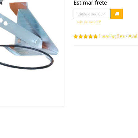
Estimar frete
Não sei meu CEP
1 avaliações
/
Aval