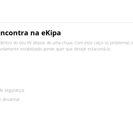
encontra na eKipa
 dentro do seu RV depois de uma chuva. Com este calço os problemas vã
vidamente estabilizado aonde quer que deseje estacioná-lo.
de segurança;
e desarmar.