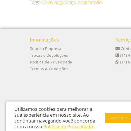
Tags:
Calço
,
segurança
,
praticidade
,
Informações
Serviç
Sobre a Empresa
Conta
Trocas e Devoluções
(11) 4
Política de Privacidade
(11) 
Termos & Condições
Utilizamos cookies para melhorar a
sua experiência em nosso site.
Ao
Continuar e 
continuar navegando você concorda
Itu Trailers Ltda - CNPJ: 62.043.518/0001-60
com a nossa
Política de Privacidade
.
Av Jose de Oliveira, n 145 - Jardim Oliveira - Itu – SP - CEP 13312