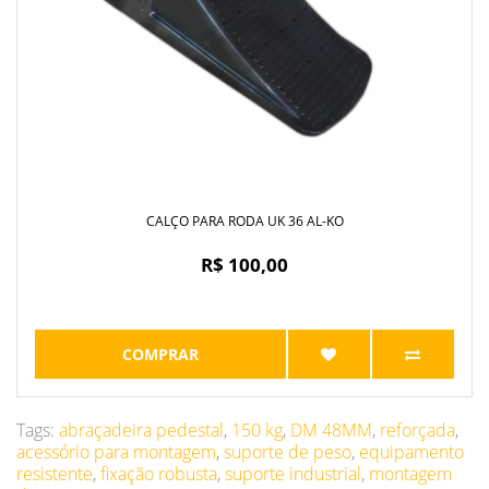
CALÇO PARA RODA UK 36 AL-KO
R$ 100,00
COMPRAR
Tags:
abraçadeira pedestal
,
150 kg
,
DM 48MM
,
reforçada
,
acessório para montagem
,
suporte de peso
,
equipamento
resistente
,
fixação robusta
,
suporte industrial
,
montagem