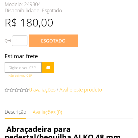
Modelo: 249804
Disponibilidade:
Esgotado
R$ 180,00
ESGOTADO
Qtd
Estimar frete
Não sei meu CEP
0 avaliações
/
Avalie este produto
Descrição
Avaliações (0)
Abraçadeira para
pedestal/bequilha ALKO 48 mm