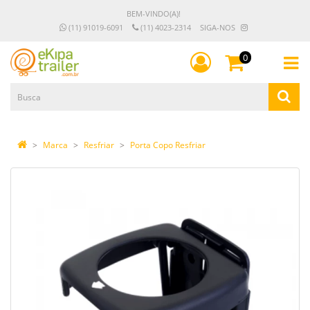
BEM-VINDO(A)!
(11) 91019-6091
(11) 4023-2314
SIGA-NOS
0
Marca
Resfriar
Porta Copo Resfriar