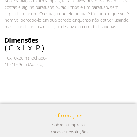
Sua instalação muito simples, feita através dos buracos em suas
costas e alguns parafusos buraquinhos e um parafuso, sem
segredo nenhum. O espaço que ele ocupa é tão pouco que você
nem vai percebê-lo em sua parede enquanto não estiver usando,
mas quando precisar dele, pode ativá-lo com dedo apenas.
Dimensões
( C x L x P )
10x10x2cm (Fechado)
10x10x9cm (Aberto)
Informações
Sobre a Empresa
Trocas e Devoluções