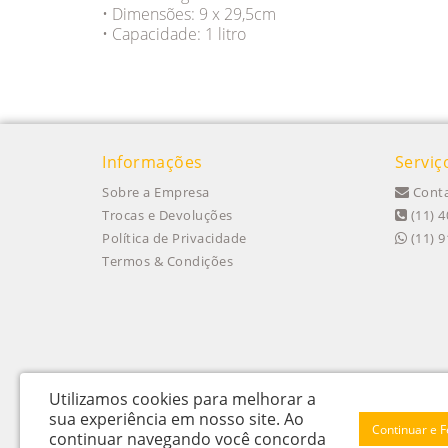
• Dimensões: 9 x 29,5cm
• Capacidade: 1 litro
Informações
Serviç
Sobre a Empresa
Conta
Trocas e Devoluções
(11) 4
Política de Privacidade
(11) 
Termos & Condições
Utilizamos cookies para melhorar a
sua experiência em nosso site.
Ao
Continuar e 
continuar navegando você concorda
Itu Trailers Ltda - CNPJ: 62.043.518/0001-60