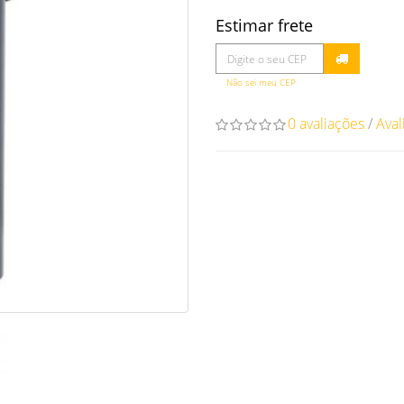
Estimar frete
Não sei meu CEP
0 avaliações
/
Aval