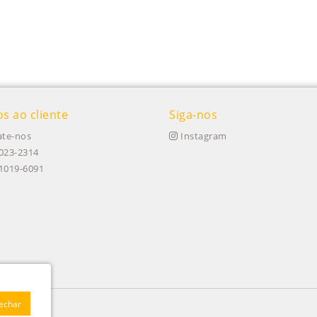
os ao cliente
Siga-nos
te-nos
Instagram
023-2314
91019-6091
Fechar