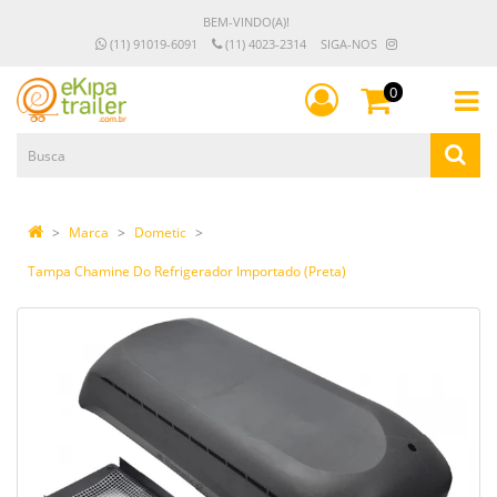
BEM-VINDO(A)!
(11) 91019-6091
(11) 4023-2314
SIGA-NOS
0
Marca
Dometic
Tampa Chamine Do Refrigerador Importado (Preta)