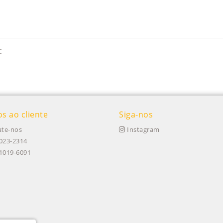
c
os ao cliente
Siga-nos
te-nos
Instagram
023-2314
91019-6091