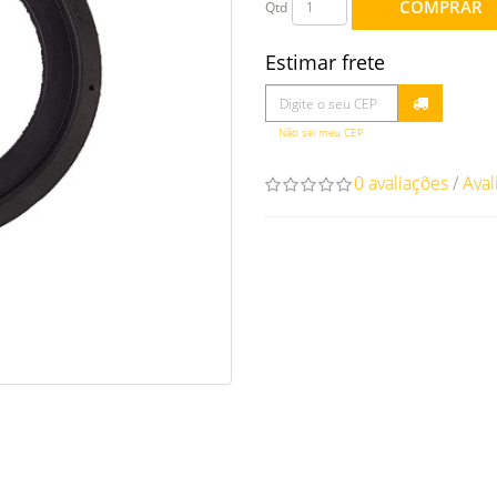
COMPRAR
Qtd
Estimar frete
Não sei meu CEP
0 avaliações
/
Aval