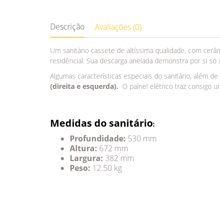
Descrição
Avaliações (0)
Um sanitário cassete de altíssima qualidade, com cer
residêncial. Sua descarga anelada demonstra por si s
Algumas características especiais do sanitário, além 
(direita e esquerda).
O paínel elétrico traz consigo u
Medidas do sanitário
:
Profundidade:
530 mm
Altura:
672 mm
Largura:
382 mm
Peso:
12.50 kg