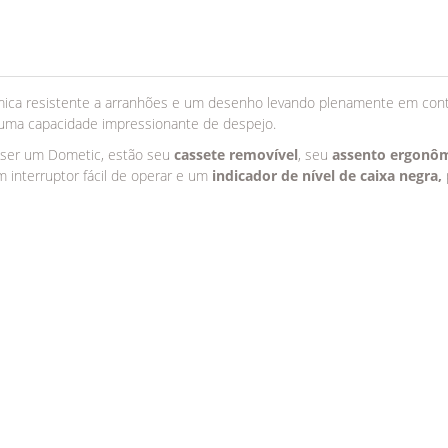
âmica resistente a arranhões e um desenho levando plenamente em cont
ó uma capacidade impressionante de despejo.
de ser um Dometic, estão seu
cassete removível
, seu
assento ergonôm
m interruptor fácil de operar e um
indicador de nível de caixa negra,