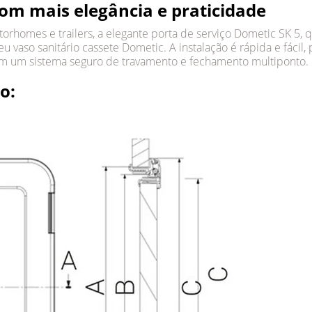
com mais elegância e praticidade
orhomes e trailers, a elegante porta de serviço Dometic SK 5, q
eu vaso sanitário cassete Dometic. A instalação é rápida e fácil,
m um sistema seguro de travamento e fechamento multiponto.
o: