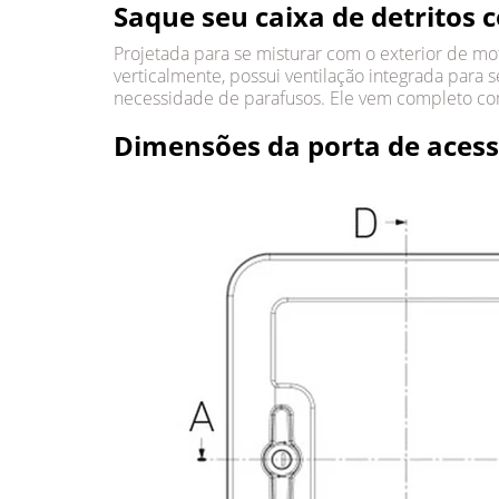
Saque seu caixa de detritos 
Projetada para se misturar com o exterior de mot
verticalmente, possui ventilação integrada para s
necessidade de parafusos. Ele vem completo co
Dimensões da porta de acess