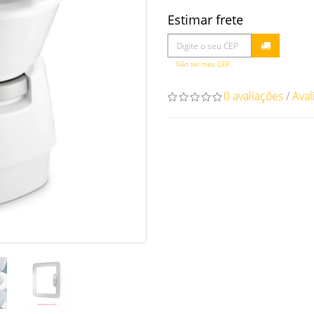
Estimar frete
Não sei meu CEP
0 avaliações
/
Aval