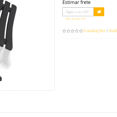
Estimar frete
Não sei meu CEP
0 avaliações
/
Aval