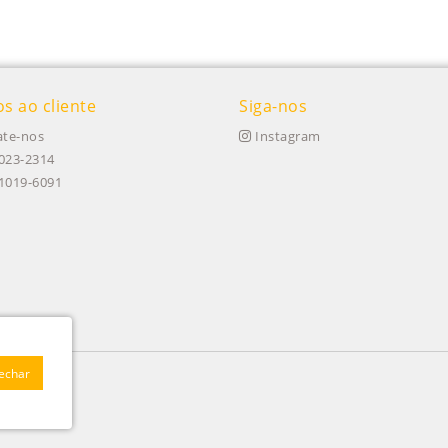
os ao cliente
Siga-nos
te-nos
Instagram
023-2314
91019-6091
Fechar
 020