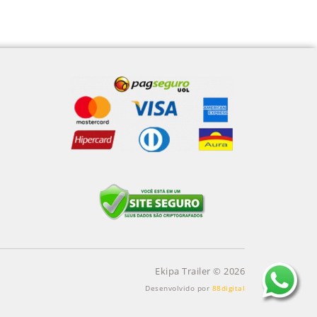
Ekipa Trailer © 2026
Desenvolvido por
88digital