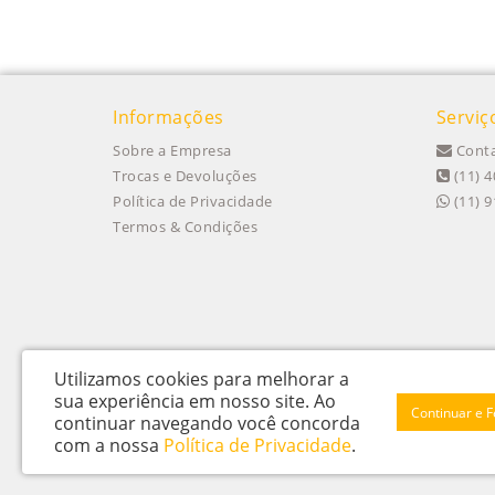
Informações
Serviç
Sobre a Empresa
Conta
Trocas e Devoluções
(11) 4
Política de Privacidade
(11) 
Termos & Condições
Utilizamos cookies para melhorar a
sua experiência em nosso site.
Ao
Continuar e 
continuar navegando você concorda
Itu Trailers Ltda - CNPJ: 62.043.518/0001-60
com a nossa
Política de Privacidade
.
Av Jose de Oliveira, n 145 - Jardim Oliveira - Itu – SP - CEP 13312