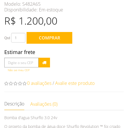
Modelo: S482A65
Disponibilidade:
Em estoque
R$ 1.200,00
COMPRAR
Qtd
Estimar frete
Não sei meu CEP
0 avaliações
/
Avalie este produto
Descrição
Avaliações (0)
Bomba d'agua Shurflo 3.0 24v
O projeto da bomba de água doce Shurflo Revolution ™ foi criado