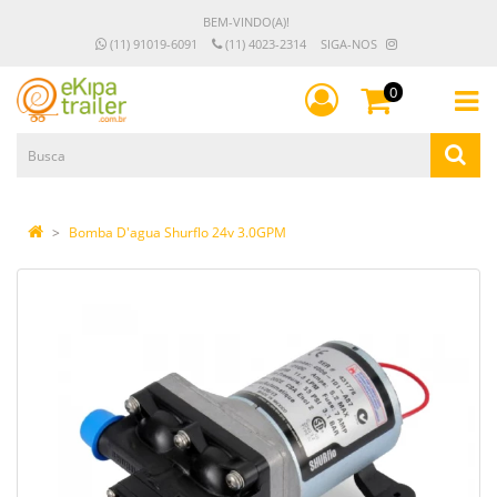
BEM-VINDO(A)!
(11) 91019-6091
(11) 4023-2314
SIGA-NOS
0
Bomba D'agua Shurflo 24v 3.0GPM