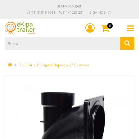
BEM-VINDO(A)!
(11) 91019-6091
(11) 4023-2314
SIGA-NOS
0
TEE 1/4 x 3" Engate Rapido x 2" Giratoria