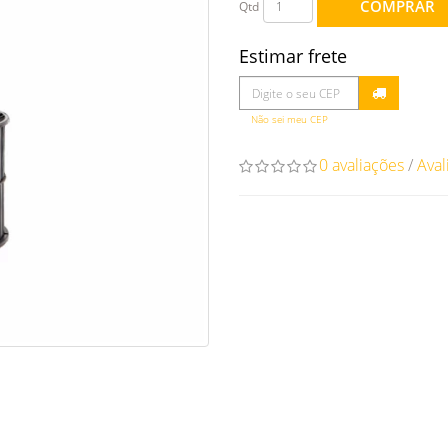
COMPRAR
Qtd
Estimar frete
Não sei meu CEP
0 avaliações
/
Aval