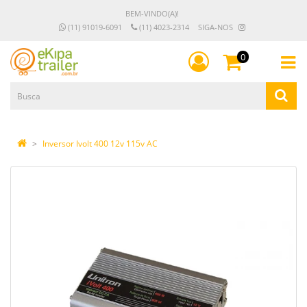
BEM-VINDO(A)!
(11) 91019-6091
(11) 4023-2314
SIGA-NOS
0
Inversor Ivolt 400 12v 115v AC