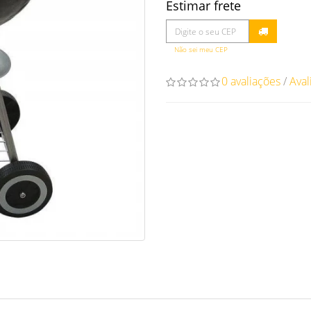
Estimar frete
Não sei meu CEP
0 avaliações
/
Aval