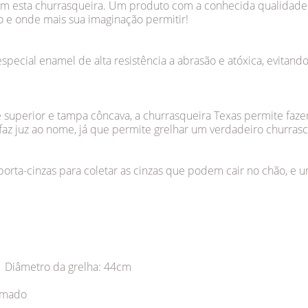
om esta churrasqueira. Um produto com a conhecida qualidade 
 e onde mais sua imaginação permitir!
especial enamel de alta resistência a abrasão e atóxica, evita
 e superior e tampa côncava, a churrasqueira Texas permite faz
 faz juz ao nome, já que permite grelhar um verdadeiro churras
orta-cinzas para coletar as cinzas que podem cair no chão, e uma 
| Diâmetro da grelha: 44cm
omado