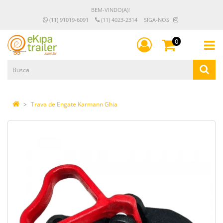
BEM-VINDO(A)!
(11) 91019-6091
(11) 4023-2314
SIGA-NOS
0
Trava de Engate Karmann Ghia