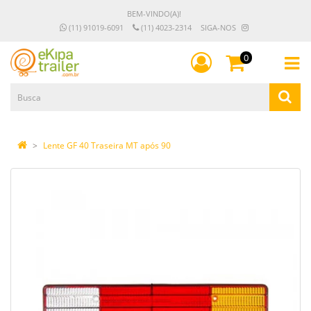
BEM-VINDO(A)!
(11) 91019-6091
(11) 4023-2314
SIGA-NOS
0
Lente GF 40 Traseira MT após 90