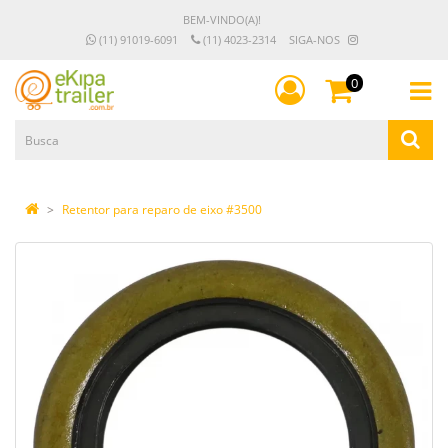
BEM-VINDO(A)!
(11) 91019-6091
(11) 4023-2314
SIGA-NOS
0
Retentor para reparo de eixo #3500