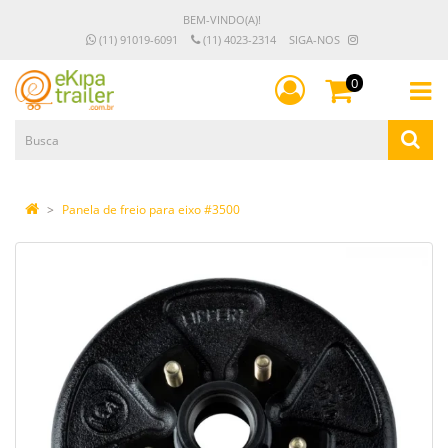
BEM-VINDO(A)!
(11) 91019-6091
(11) 4023-2314
SIGA-NOS
0
Panela de freio para eixo #3500