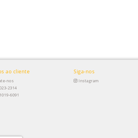
os ao cliente
Siga-nos
te-nos
Instagram
023-2314
91019-6091